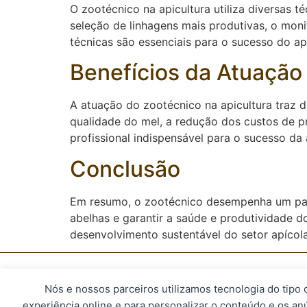
O zootécnico na apicultura utiliza diversas t
seleção de linhagens mais produtivas, o mon
técnicas são essenciais para o sucesso do api
Benefícios da Atuação
A atuação do zootécnico na apicultura traz d
qualidade do mel, a redução dos custos de p
profissional indispensável para o sucesso da 
Conclusão
Em resumo, o zootécnico desempenha um pape
abelhas e garantir a saúde e produtividade 
desenvolvimento sustentável do setor apícol
Nós e nossos parceiros utilizamos tecnologia do tipo
© 2023, Apismel. Todos os direitos r
experiência online e para personalizar o conteúdo e os an