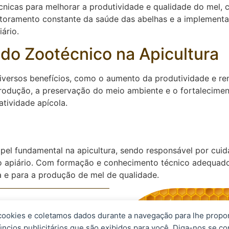
écnicas para melhorar a produtividade e qualidade do mel, c
itoramento constante da saúde das abelhas e a implementa
ário.
 do Zootécnico na Apicultura
iversos benefícios, como o aumento da produtividade e ren
rodução, a preservação do meio ambiente e o fortalecimen
atividade apícola.
l fundamental na apicultura, sendo responsável por cuid
do apiário. Com formação e conhecimento técnico adequado
a e para a produção de mel de qualidade.
 cookies e coletamos dados durante a navegação para lhe propo
eservados.
úncios publicitários que são exibidos para você. Diga-nos se c