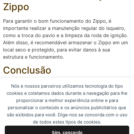
Zippo
Para garantir o bom funcionamento do Zippo, é
importante realizar a manutenção regular do isqueiro,
como a troca do pavio e a limpeza da roda de ignição.
Além disso, é recomendável armazenar o Zippo em um
local seco e protegido, para evitar danos à sua
estrutura e funcionamento.
Conclusão
Em resumo, o Zippo é um isqueiro de alta qualidade e
Nós e nossos parceiros utilizamos tecnologia do tipo
confiabilidade, amplamente utilizado por apicultores
cookies e coletamos dados durante a navegação para lhe
devido à sua durabilidade e eficiência. Com um design
proporcionar a melhor experiência online e para
clássico e funcionalidades práticas, o Zippo se destaca
personalizar o conteúdo e os anúncios publicitários que
como uma ferramenta essencial para os profissionais
são exibidos para você. Diga-nos se concorda com o uso
que atuam na apicultura.
de todos estes tipos de cookies.
Sim, concordo