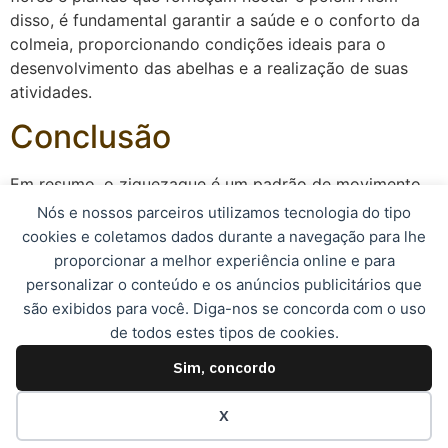
disso, é fundamental garantir a saúde e o conforto da
colmeia, proporcionando condições ideais para o
desenvolvimento das abelhas e a realização de suas
atividades.
Conclusão
Em resumo, o ziguezague é um padrão de movimento
fundamental para o funcionamento da colmeia,
Nós e nossos parceiros utilizamos tecnologia do tipo
garantindo a eficiência e a organização das abelhas em
cookies e coletamos dados durante a navegação para lhe
suas atividades diárias. Ao compreender a importância
proporcionar a melhor experiência online e para
desse padrão, os apicultores podem adotar medidas
personalizar o conteúdo e os anúncios publicitários que
para estimular o ziguezague e promover o bem-estar
são exibidos para você. Diga-nos se concorda com o uso
das suas colônias.
de todos estes tipos de cookies.
Sim, concordo
© 2023, Apismel. Todos os direitos reservados.
X
Desenvolvido por: Expresso Marketing