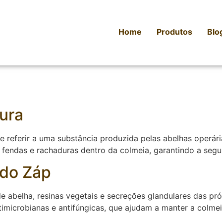
Home
Produtos
Blo
ura
se referir a uma substância produzida pelas abelhas operár
ar fendas e rachaduras dentro da colmeia, garantindo a se
do Záp
 abelha, resinas vegetais e secreções glandulares das pr
imicrobianas e antifúngicas, que ajudam a manter a colmei