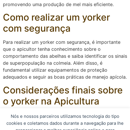
promovendo uma produção de mel mais eficiente.
Como realizar um yorker
com segurança
Para realizar um yorker com segurança, é importante
que o apicultor tenha conhecimento sobre o
comportamento das abelhas e saiba identificar os sinais
de superpopulação na colmeia. Além disso, é
fundamental utilizar equipamentos de proteção
adequados e seguir as boas práticas de manejo apícola.
Considerações finais sobre
o yorker na Apicultura
O yorker é uma técnica essencial para o manejo
Nós e nossos parceiros utilizamos tecnologia do tipo
adequado das colmeias de abelhas, contribuindo para a
cookies e coletamos dados durante a navegação para lhe
saúde e o desenvolvimento das colônias. Ao praticar o