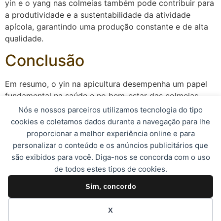
yin e o yang nas colmeias também pode contribuir para
a produtividade e a sustentabilidade da atividade
apícola, garantindo uma produção constante e de alta
qualidade.
Conclusão
Em resumo, o yin na apicultura desempenha um papel
fundamental na saúde e no bem-estar das colmeias,
contribuindo para a harmonia e o equilíbrio entre os
Nós e nossos parceiros utilizamos tecnologia do tipo
diferentes elementos que compõem o ecossistema
cookies e coletamos dados durante a navegação para lhe
apícola. Portanto, é essencial que os apicultores
proporcionar a melhor experiência online e para
estejam atentos ao yin e ao yang em suas colmeias,
personalizar o conteúdo e os anúncios publicitários que
garantindo assim uma produção sustentável e de alta
são exibidos para você. Diga-nos se concorda com o uso
qualidade.
de todos estes tipos de cookies.
Sim, concordo
© 2023, Apismel. Todos os direitos reservados.
X