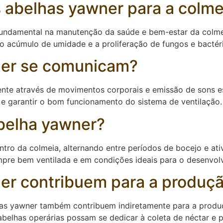
s abelhas yawner para a colme
damental na manutenção da saúde e bem-estar da colmeia.
o acúmulo de umidade e a proliferação de fungos e bactéria
ner se comunicam?
te através de movimentos corporais e emissão de sons espe
 e garantir o bom funcionamento do sistema de ventilação.
abelha yawner?
tro da colmeia, alternando entre períodos de bocejo e ati
empre bem ventilada e em condições ideais para o desenvol
er contribuem para a produçã
has yawner também contribuem indiretamente para a produç
belhas operárias possam se dedicar à coleta de néctar e p