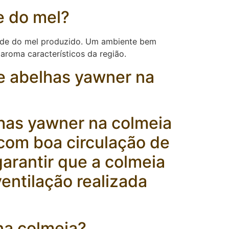
e do mel?
dade do mel produzido. Um ambiente bem
aroma característicos da região.
e abelhas yawner na
lhas yawner na colmeia
com boa circulação de
garantir que a colmeia
entilação realizada
na colmeia?