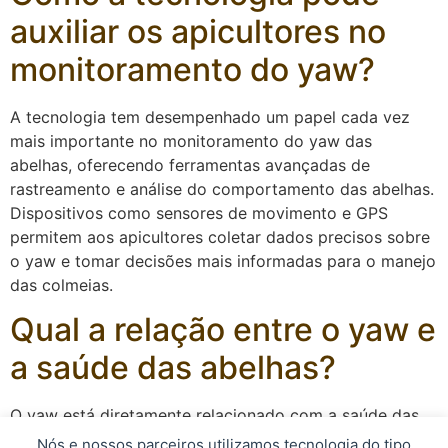
auxiliar os apicultores no
monitoramento do yaw?
A tecnologia tem desempenhado um papel cada vez
mais importante no monitoramento do yaw das
abelhas, oferecendo ferramentas avançadas de
rastreamento e análise do comportamento das abelhas.
Dispositivos como sensores de movimento e GPS
permitem aos apicultores coletar dados precisos sobre
o yaw e tomar decisões mais informadas para o manejo
das colmeias.
Qual a relação entre o yaw e
a saúde das abelhas?
O yaw está diretamente relacionado com a saúde das
abelhas, pois um comportamento desordenado ou
Nós e nossos parceiros utilizamos tecnologia do tipo