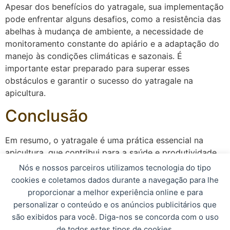
Apesar dos benefícios do yatragale, sua implementação
pode enfrentar alguns desafios, como a resistência das
abelhas à mudança de ambiente, a necessidade de
monitoramento constante do apiário e a adaptação do
manejo às condições climáticas e sazonais. É
importante estar preparado para superar esses
obstáculos e garantir o sucesso do yatragale na
apicultura.
Conclusão
Em resumo, o yatragale é uma prática essencial na
apicultura, que contribui para a saúde e produtividade
das abelhas, a sustentabilidade do apiário e a qualidade
Nós e nossos parceiros utilizamos tecnologia do tipo
dos produtos apícolas. Ao adotar essa técnica de
cookies e coletamos dados durante a navegação para lhe
manejo de colmeias, os apicultores podem colher os
proporcionar a melhor experiência online e para
frutos de um trabalho bem planejado e cuidadoso,
personalizar o conteúdo e os anúncios publicitários que
promovendo o desenvolvimento sustentável da
são exibidos para você. Diga-nos se concorda com o uso
atividade apícola.
de todos estes tipos de cookies.