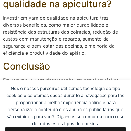
qualidade na apicultura?
Investir em yarn de qualidade na apicultura traz
diversos benefícios, como maior durabilidade e
resistência das estruturas das colmeias, redução de
custos com manutenção e reparos, aumento da
segurança e bem-estar das abelhas, e melhoria da
eficiência e produtividade do apiário.
Conclusão
Em resumo, o yarn desempenha um papel crucial na
apicultura, sendo essencial para a segurança,
Nós e nossos parceiros utilizamos tecnologia do tipo
estabilidade e produtividade das colmeias. Ao escolher
cookies e coletamos dados durante a navegação para lhe
e utilizar yarn de qualidade, os apicultores podem
proporcionar a melhor experiência online e para
garantir o sucesso e o bom funcionamento de seus
personalizar o conteúdo e os anúncios publicitários que
apiários, promovendo o desenvolvimento saudável das
são exibidos para você. Diga-nos se concorda com o uso
abelhas e a obtenção de produtos de alta qualidade.
de todos estes tipos de cookies.