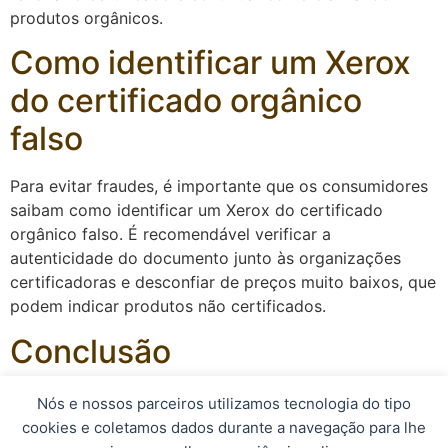
produtos orgânicos.
Como identificar um Xerox
do certificado orgânico
falso
Para evitar fraudes, é importante que os consumidores
saibam como identificar um Xerox do certificado
orgânico falso. É recomendável verificar a
autenticidade do documento junto às organizações
certificadoras e desconfiar de preços muito baixos, que
podem indicar produtos não certificados.
Conclusão
Em resumo, o Xerox do certificado orgânico é um
Nós e nossos parceiros utilizamos tecnologia do tipo
documento essencial para garantir a qualidade e a
cookies e coletamos dados durante a navegação para lhe
procedência dos alimentos orgânicos. Produtores e