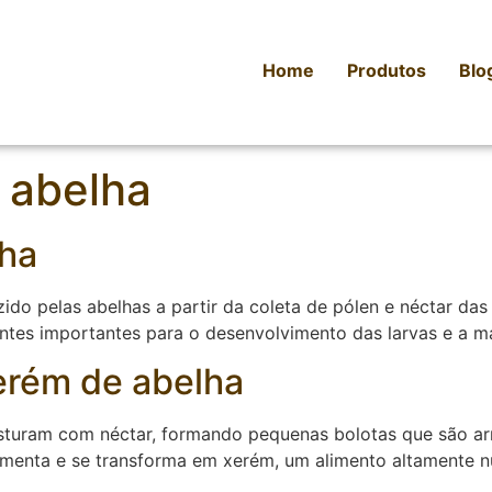
Home
Produtos
Blo
 abelha
lha
do pelas abelhas a partir da coleta de pólen e néctar das f
ientes importantes para o desenvolvimento das larvas e a 
erém de abelha
isturam com néctar, formando pequenas bolotas que são a
menta e se transforma em xerém, um alimento altamente nut