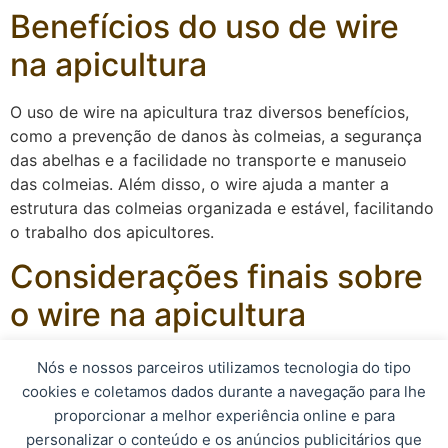
Benefícios do uso de wire
na apicultura
O uso de wire na apicultura traz diversos benefícios,
como a prevenção de danos às colmeias, a segurança
das abelhas e a facilidade no transporte e manuseio
das colmeias. Além disso, o wire ajuda a manter a
estrutura das colmeias organizada e estável, facilitando
o trabalho dos apicultores.
Considerações finais sobre
o wire na apicultura
O wire é um componente essencial na apicultura, que
Nós e nossos parceiros utilizamos tecnologia do tipo
contribui para a segurança, estabilidade e organização
cookies e coletamos dados durante a navegação para lhe
das colmeias. Com o uso adequado do wire, os
proporcionar a melhor experiência online e para
apicultores podem garantir o bem-estar das abelhas e a
personalizar o conteúdo e os anúncios publicitários que