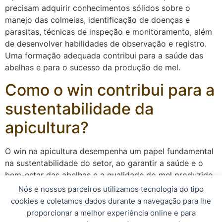
precisam adquirir conhecimentos sólidos sobre o
manejo das colmeias, identificação de doenças e
parasitas, técnicas de inspeção e monitoramento, além
de desenvolver habilidades de observação e registro.
Uma formação adequada contribui para a saúde das
abelhas e para o sucesso da produção de mel.
Como o win contribui para a
sustentabilidade da
apicultura?
O win na apicultura desempenha um papel fundamental
na sustentabilidade do setor, ao garantir a saúde e o
bem-estar das abelhas e a qualidade do mel produzido.
Ao detectar problemas precocemente e adotar medidas
Nós e nossos parceiros utilizamos tecnologia do tipo
preventivas, os apicultores contribuem para a
cookies e coletamos dados durante a navegação para lhe
preservação das colmeias e para a manutenção do
proporcionar a melhor experiência online e para