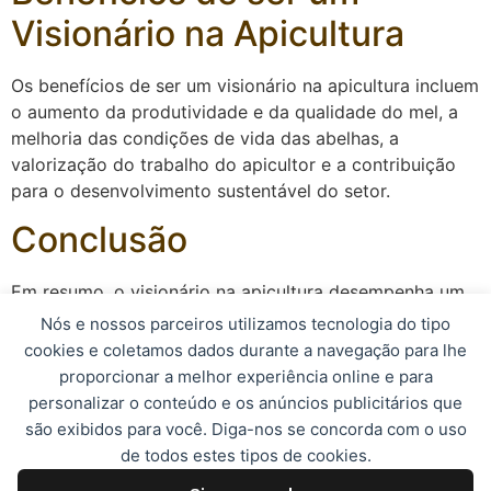
Visionário na Apicultura
Os benefícios de ser um visionário na apicultura incluem
o aumento da produtividade e da qualidade do mel, a
melhoria das condições de vida das abelhas, a
valorização do trabalho do apicultor e a contribuição
para o desenvolvimento sustentável do setor.
Conclusão
Em resumo, o visionário na apicultura desempenha um
papel fundamental no progresso e na inovação do
Nós e nossos parceiros utilizamos tecnologia do tipo
setor, contribuindo para o aumento da produtividade e
cookies e coletamos dados durante a navegação para lhe
da qualidade do mel produzido. É importante valorizar
proporcionar a melhor experiência online e para
e incentivar a atuação dos visionários na apicultura,
personalizar o conteúdo e os anúncios publicitários que
pois são eles que impulsionam o desenvolvimento e a
são exibidos para você. Diga-nos se concorda com o uso
sustentabilidade da atividade apícola.
de todos estes tipos de cookies.