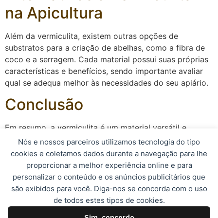
na Apicultura
Além da vermiculita, existem outras opções de
substratos para a criação de abelhas, como a fibra de
coco e a serragem. Cada material possui suas próprias
características e benefícios, sendo importante avaliar
qual se adequa melhor às necessidades do seu apiário.
Conclusão
Em resumo, a vermiculita é um material versátil e
eficiente para a utilização na apicultura,
Nós e nossos parceiros utilizamos tecnologia do tipo
proporcionando um ambiente adequado para o
cookies e coletamos dados durante a navegação para lhe
desenvolvimento das colônias de abelhas. Ao seguir as
proporcionar a melhor experiência online e para
orientações de uso e manutenção, é possível obter
personalizar o conteúdo e os anúncios publicitários que
ótimos resultados na criação de abelhas utilizando a
são exibidos para você. Diga-nos se concorda com o uso
vermiculita como substrato.
de todos estes tipos de cookies.
Sim, concordo