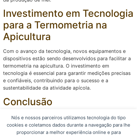
Investimento em Tecnologia
para a Termometria na
Apicultura
Com o avanço da tecnologia, novos equipamentos e
dispositivos estão sendo desenvolvidos para facilitar a
termometria na apicultura. O investimento em
tecnologia é essencial para garantir medições precisas
e confiáveis, contribuindo para o sucesso e a
sustentabilidade da atividade apícola.
Conclusão
A termometria na apicultura é uma técnica fundamental
Nós e nossos parceiros utilizamos tecnologia do tipo
para o monitoramento da temperatura das colmeias e o
cookies e coletamos dados durante a navegação para lhe
bem-estar das abelhas. Com o uso adequado da
proporcionar a melhor experiência online e para