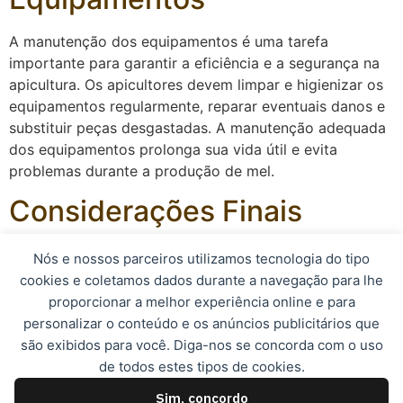
A manutenção dos equipamentos é uma tarefa
importante para garantir a eficiência e a segurança na
apicultura. Os apicultores devem limpar e higienizar os
equipamentos regularmente, reparar eventuais danos e
substituir peças desgastadas. A manutenção adequada
dos equipamentos prolonga sua vida útil e evita
problemas durante a produção de mel.
Considerações Finais
Os apicultores devem estar atentos às tarefas diárias na
Nós e nossos parceiros utilizamos tecnologia do tipo
apicultura para garantir o sucesso de suas colmeias e a
cookies e coletamos dados durante a navegação para lhe
produção de mel de qualidade. A realização regular das
proporcionar a melhor experiência online e para
tarefas descritas acima é essencial para manter as
personalizar o conteúdo e os anúncios publicitários que
abelhas saudáveis, as colmeias produtivas e os
são exibidos para você. Diga-nos se concorda com o uso
apicultores satisfeitos com os resultados obtidos.
de todos estes tipos de cookies.
Sim, concordo