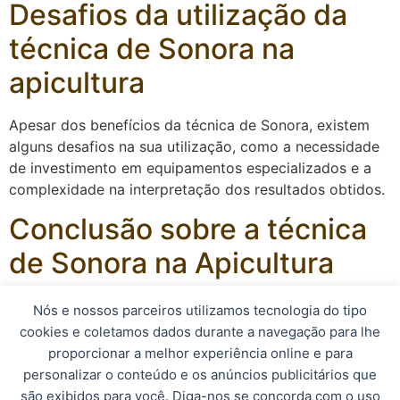
Desafios da utilização da
técnica de Sonora na
apicultura
Apesar dos benefícios da técnica de Sonora, existem
alguns desafios na sua utilização, como a necessidade
de investimento em equipamentos especializados e a
complexidade na interpretação dos resultados obtidos.
Conclusão sobre a técnica
de Sonora na Apicultura
A técnica de Sonora é uma ferramenta inovadora e
Nós e nossos parceiros utilizamos tecnologia do tipo
eficaz para os apicultores, proporcionando uma análise
cookies e coletamos dados durante a navegação para lhe
mais precisa e detalhada do comportamento e da
proporcionar a melhor experiência online e para
saúde das abelhas. Com o uso adequado dessa técnica,
personalizar o conteúdo e os anúncios publicitários que
é possível melhorar a produtividade e a qualidade da
são exibidos para você. Diga-nos se concorda com o uso