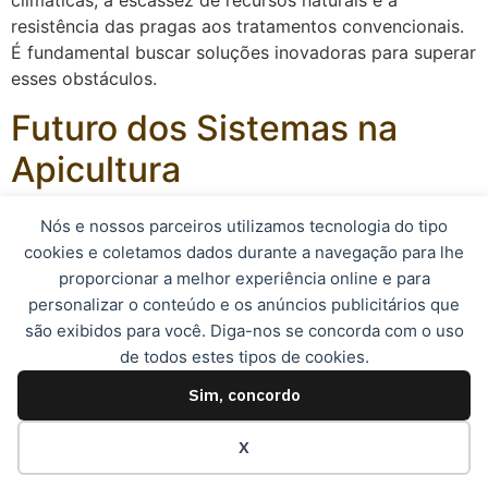
climáticas, a escassez de recursos naturais e a
resistência das pragas aos tratamentos convencionais.
É fundamental buscar soluções inovadoras para superar
esses obstáculos.
Futuro dos Sistemas na
Apicultura
Com a evolução da tecnologia e a crescente
Nós e nossos parceiros utilizamos tecnologia do tipo
conscientização sobre a importância da apicultura para
cookies e coletamos dados durante a navegação para lhe
o meio ambiente, o futuro dos sistemas na apicultura
proporcionar a melhor experiência online e para
promete ser promissor. Novas práticas e tecnologias
personalizar o conteúdo e os anúncios publicitários que
estão sendo desenvolvidas para tornar a produção de
são exibidos para você. Diga-nos se concorda com o uso
mel mais sustentável e eficiente.
de todos estes tipos de cookies.
Sim, concordo
© 2023, Apismel. Todos os direitos reservados.
X
Desenvolvido por: Expresso Marketing