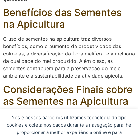
Benefícios das Sementes
na Apicultura
O uso de sementes na apicultura traz diversos
benefícios, como o aumento da produtividade das
colmeias, a diversificação da flora melífera, e a melhoria
da qualidade do mel produzido. Além disso, as
sementes contribuem para a preservação do meio
ambiente e a sustentabilidade da atividade apícola.
Considerações Finais sobre
as Sementes na Apicultura
Em resumo, as sementes desempenham um papel
Nós e nossos parceiros utilizamos tecnologia do tipo
fundamental na apicultura, fornecendo os nutrientes
cookies e coletamos dados durante a navegação para lhe
necessários para as abelhas e contribuindo para o
proporcionar a melhor experiência online e para