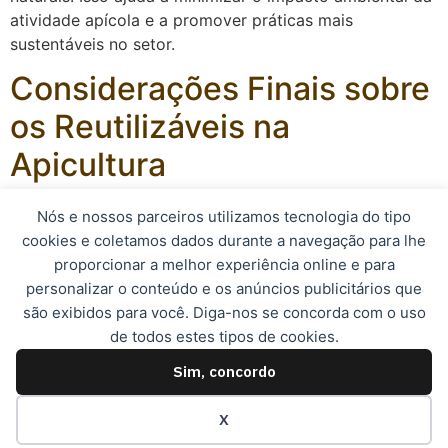
atividade apícola e a promover práticas mais
sustentáveis no setor.
Considerações Finais sobre
os Reutilizáveis na
Apicultura
Os equipamentos reutilizáveis na apicultura são uma
Nós e nossos parceiros utilizamos tecnologia do tipo
opção econômica, sustentável e eficaz para os
cookies e coletamos dados durante a navegação para lhe
apicultores que buscam reduzir os custos, melhorar a
proporcionar a melhor experiência online e para
produtividade e preservar o meio ambiente. Ao investir
personalizar o conteúdo e os anúncios publicitários que
em itens duráveis e de qualidade, os apicultores podem
são exibidos para você. Diga-nos se concorda com o uso
colher os benefícios a longo prazo.
de todos estes tipos de cookies.
Sim, concordo
© 2023, Apismel. Todos os direitos reservados.
X
Desenvolvido por: Expresso Marketing