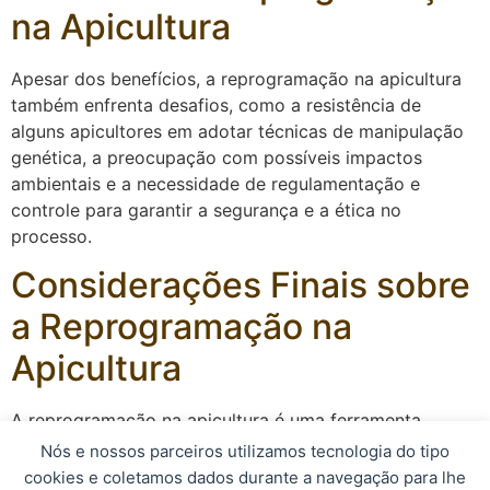
na Apicultura
Apesar dos benefícios, a reprogramação na apicultura
também enfrenta desafios, como a resistência de
alguns apicultores em adotar técnicas de manipulação
genética, a preocupação com possíveis impactos
ambientais e a necessidade de regulamentação e
controle para garantir a segurança e a ética no
processo.
Considerações Finais sobre
a Reprogramação na
Apicultura
A reprogramação na apicultura é uma ferramenta
poderosa para o melhoramento genético das abelhas e
Nós e nossos parceiros utilizamos tecnologia do tipo
a melhoria da produtividade das colmeias. Com o
cookies e coletamos dados durante a navegação para lhe