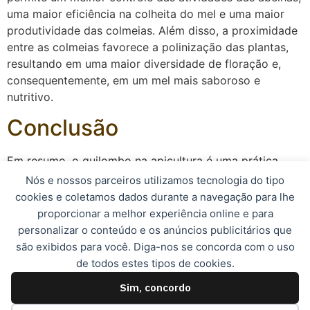
uma maior eficiência na colheita do mel e uma maior
produtividade das colmeias. Além disso, a proximidade
entre as colmeias favorece a polinização das plantas,
resultando em uma maior diversidade de floração e,
consequentemente, em um mel mais saboroso e
nutritivo.
Conclusão
Em resumo, o quilombo na apicultura é uma prática
essencial para os apicultores que desejam aumentar a
Nós e nossos parceiros utilizamos tecnologia do tipo
produtividade de suas colmeias, garantir a qualidade do
cookies e coletamos dados durante a navegação para lhe
mel produzido e contribuir para a preservação das
proporcionar a melhor experiência online e para
abelhas e do meio ambiente. Portanto, é importante
personalizar o conteúdo e os anúncios publicitários que
investir tempo e cuidado na montagem e no manejo do
são exibidos para você. Diga-nos se concorda com o uso
quilombo, seguindo as boas práticas da apicultura.
de todos estes tipos de cookies.
Sim, concordo
© 2023, Apismel. Todos os direitos reservados.