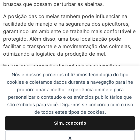
bruscas que possam perturbar as abelhas.
A posição das colmeias também pode influenciar na
facilidade de manejo e na segurança dos apicultores,
garantindo um ambiente de trabalho mais confortável e
protegido. Além disso, uma boa localização pode
facilitar o transporte e a movimentação das colmeias,
otimizando a logística da produção de mel.
Em resumo, a posição das colmeias na apicultura
desempenha um papel fundamental no sucesso da
Nós e nossos parceiros utilizamos tecnologia do tipo
atividade, influenciando diretamente na produtividade,
cookies e coletamos dados durante a navegação para lhe
na saúde das abelhas e na qualidade do mel produzido.
proporcionar a melhor experiência online e para
Por isso, é essencial dedicar tempo e atenção à escolha
personalizar o conteúdo e os anúncios publicitários que
do local ideal para instalar as colmeias, garantindo
são exibidos para você. Diga-nos se concorda com o uso
assim uma produção sustentável e de alta qualidade.
de todos estes tipos de cookies.
Sim, concordo
© 2023, Apismel. Todos os direitos reservados.
X