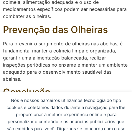
colmeia, alimentação adequada e o uso de
medicamentos específicos podem ser necessárias para
combater as olheiras.
Prevenção das Olheiras
Para prevenir o surgimento de olheiras nas abelhas, é
fundamental manter a colmeia limpa e organizada,
garantir uma alimentação balanceada, realizar
inspeções periódicas no enxame e manter um ambiente
adequado para o desenvolvimento saudável das
abelhas.
Conclusão
Nós e nossos parceiros utilizamos tecnologia do tipo
Em resumo, as olheiras são um sinal de alerta para
cookies e coletamos dados durante a navegação para lhe
possíveis problemas de saúde no enxame de abelhas. É
proporcionar a melhor experiência online e para
importante estar atento aos sintomas, identificar a
personalizar o conteúdo e os anúncios publicitários que
causa do problema e tomar as medidas necessárias
são exibidos para você. Diga-nos se concorda com o uso