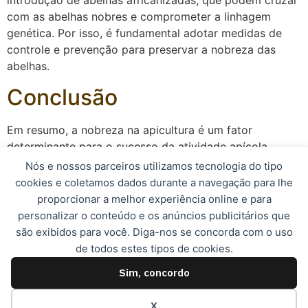
introdução de abelhas africanizadas, que podem cruzar
com as abelhas nobres e comprometer a linhagem
genética. Por isso, é fundamental adotar medidas de
controle e prevenção para preservar a nobreza das
abelhas.
Conclusão
Em resumo, a nobreza na apicultura é um fator
determinante para o sucesso da atividade apícola,
garantindo a qualidade, produtividade e
Nós e nossos parceiros utilizamos tecnologia do tipo
sustentabilidade das colmeias. A seleção e criação de
cookies e coletamos dados durante a navegação para lhe
abelhas nobres são essenciais para manter as
proporcionar a melhor experiência online e para
características genéticas superiores e obter os
personalizar o conteúdo e os anúncios publicitários que
melhores resultados na produção de mel e outros
são exibidos para você. Diga-nos se concorda com o uso
produtos apícolas.
de todos estes tipos de cookies.
Sim, concordo
© 2023, Apismel. Todos os direitos reservados.
X