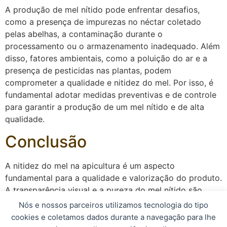
A produção de mel nítido pode enfrentar desafios,
como a presença de impurezas no néctar coletado
pelas abelhas, a contaminação durante o
processamento ou o armazenamento inadequado. Além
disso, fatores ambientais, como a poluição do ar e a
presença de pesticidas nas plantas, podem
comprometer a qualidade e nitidez do mel. Por isso, é
fundamental adotar medidas preventivas e de controle
para garantir a produção de um mel nítido e de alta
qualidade.
Conclusão
A nitidez do mel na apicultura é um aspecto
fundamental para a qualidade e valorização do produto.
A transparência visual e a pureza do mel nítido são
características que atraem consumidores exigentes em
Nós e nossos parceiros utilizamos tecnologia do tipo
busca de um produto de alta qualidade. Por isso, é
cookies e coletamos dados durante a navegação para lhe
essencial que os apicultores adotem práticas de manejo